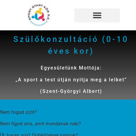
Megszakítás
Szülőkonzultáció (0-10
éves kor)
Egyesületünk Mottója:
„A sport a test útján nyitja meg a lelket”
(Szent-Györgyi Albert)
Nem fogad szót?
Nem figyel arra, amit mondanak neki?
Üt, harap, rúg? Dühkitörései vannak?