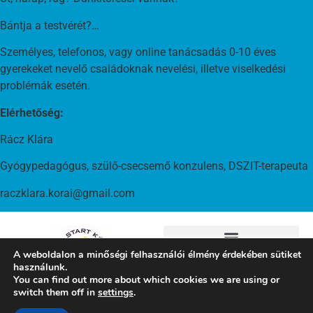
Bántja a testvérét?…
Személyes, telefonos, vagy online tanácsadás 0-10 éves
gyerekeket nevelő családoknak nevelési, illetve viselkedési
problémák esetén.
Elérhetőség:
Rácz Klára
Gyógypedagógus, szülő-csecsemő konzulens, DSZIT-terapeuta
raczklara.korai@gmail.com
A weboldalon a minőségi felhasználói élmény érdekében sütiket
használunk.
You can find out more about which cookies we are using or
switch them off in
settings
.