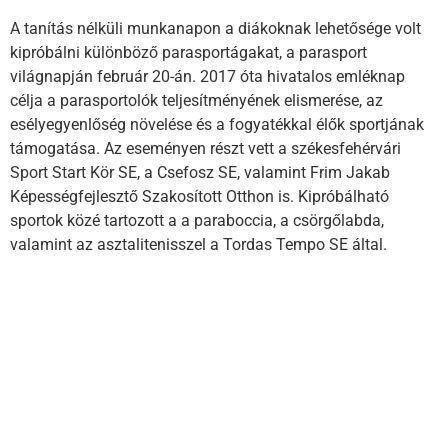
A tanítás nélküli munkanapon a diákoknak lehetősége volt
kipróbálni különböző parasportágakat, a parasport
világnapján február 20-án. 2017 óta hivatalos emléknap
célja a parasportolók teljesítményének elismerése, az
esélyegyenlőség növelése és a fogyatékkal élők sportjának
támogatása. Az eseményen részt vett a székesfehérvári
Sport Start Kör SE, a Csefosz SE, valamint Frim Jakab
Képességfejlesztő Szakosított Otthon is. Kipróbálható
sportok közé tartozott a a paraboccia, a csörgőlabda,
valamint az asztalitenisszel a Tordas Tempo SE által.