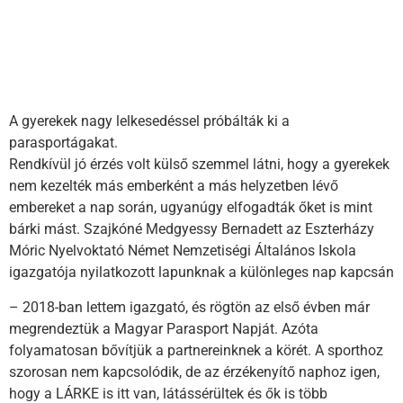
A gyerekek nagy lelkesedéssel próbálták ki a
parasportágakat.
Rendkívül jó érzés volt külső szemmel látni, hogy a gyerekek
nem kezelték más emberként a más helyzetben lévő
embereket a nap során, ugyanúgy elfogadták őket is mint
bárki mást. Szajkóné Medgyessy Bernadett az Eszterházy
Móric Nyelvoktató Német Nemzetiségi Általános Iskola
igazgatója nyilatkozott lapunknak a különleges nap kapcsán
– 2018-ban lettem igazgató, és rögtön az első évben már
megrendeztük a Magyar Parasport Napját. Azóta
folyamatosan bővítjük a partnereinknek a körét. A sporthoz
szorosan nem kapcsolódik, de az érzékenyítő naphoz igen,
hogy a LÁRKE is itt van, látássérültek és ők is több