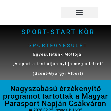
Megszakítás
VOK dojo és fejlesztő terem
Palotai Fejlesztő és Oktató Központ
SPORT-START KÖR
SPORTEGYESÜLET
Egyesületünk Mottója:
„A sport a test útján nyitja meg a lelket”
(Szent-Györgyi Albert)
Nagyszabású érzékenyítő
programot tartottak a Magyar
Parasport Napján Csákváron
2026.02.25., szerda
16:35