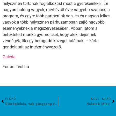
helyszínen tartanak foglalkozást most a gyerekeinkkel. Én
nagyon boldog vagyok, mert évről-évre nagyobb szabású a
program, és egyre több partnerünk van, és én nagyon lelkes
vagyok a több helyszínen párhuzamosan zajló nagyobb
eseményeknek a megszervezésében. Abban látom a
befektetett munka gyümölcsét, hogy akik idejönnek
vendégek, ők egy befogadó közeget találnak. – zárta
gondolatait az intézményvezető.
Galéria
Forrás: feol.hu
ELŐZŐ
KÖVETKEZŐ
Ülőröplabda, vak pingpong és sakk a Bugátban
Nálatok Mizu!