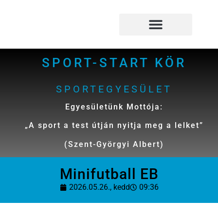
Megszakítás
VOK dojo és fejlesztő terem
Palotai Fejlesztő és Oktató Központ
SPORT-START KÖR
SPORTEGYESÜLET
Egyesületünk Mottója:
„A sport a test útján nyitja meg a lelket”
(Szent-Györgyi Albert)
Minifutball EB
2026.05.26., kedd
09:36