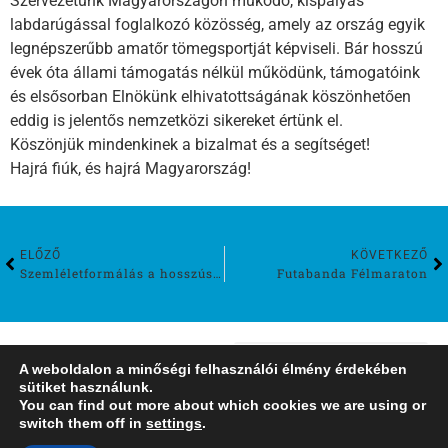
Szervezetünk Magyarországon működő, kispályás
labdarúgással foglalkozó közösség, amely az ország egyik
legnépszerűbb amatőr tömegsportját képviseli. Bár hosszú
évek óta állami támogatás nélkül működünk, támogatóink
és elsősorban Elnökünk elhivatottságának köszönhetően
eddig is jelentős nemzetközi sikereket értünk el.
Köszönjük mindenkinek a bizalmat és a segítséget!
Hajrá fiúk, és hajrá Magyarország!
ELŐZŐ
KÖVETKEZŐ
Szemléletformálás a hosszúsétatéri oviban
Futabanda Félmaraton
A weboldalon a minőségi felhasználói élmény érdekében
sütiket használunk.
VOK dojo és fejlesztő terem
Palotai Fejlesztő és Oktató Központ
You can find out more about which cookies we are using or
switch them off in
settings
.